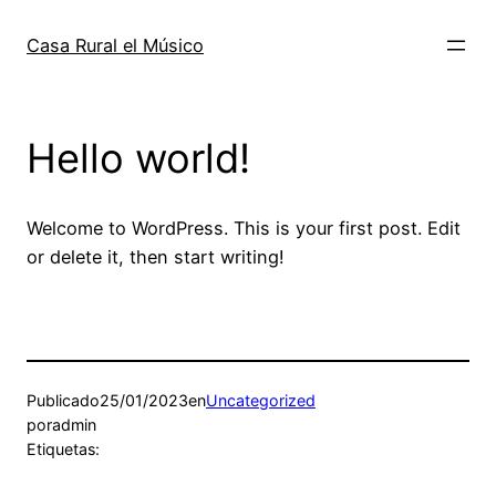
Saltar
al
Casa Rural el Músico
contenido
Hello world!
Welcome to WordPress. This is your first post. Edit
or delete it, then start writing!
Publicado
25/01/2023
en
Uncategorized
por
admin
Etiquetas: